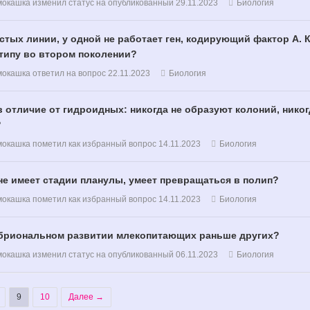
мокашка
изменил статус на опубликованный
29.11.2023
Биология
тых линии, у одной не работает ген, кодирующий фактор A. 
типу во втором поколении?
мокашка
ответил на вопрос
22.11.2023
Биология
отличие от гидроидных: никогда не образуют колоний, никог
?
мокашка
пометил как избранный вопрос
14.11.2023
Биология
не имеет стадии планулы, умеет превращаться в полип?
мокашка
пометил как избранный вопрос
14.11.2023
Биология
мбриональном развитии млекопитающих раньше других?
мокашка
изменил статус на опубликованный
06.11.2023
Биология
9
10
Далее →