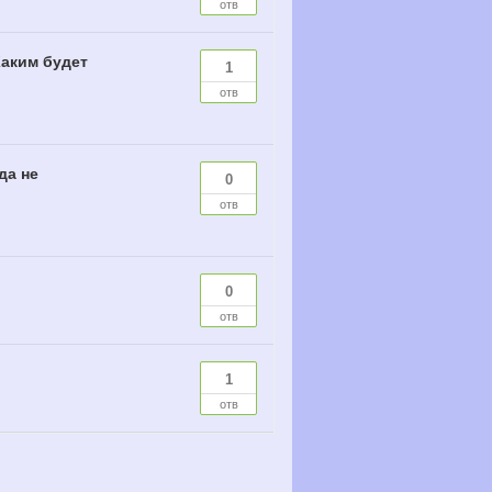
отв
Каким будет
1
отв
да не
0
отв
0
отв
1
отв