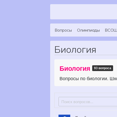
Skip to content
Вопросы
Олимпиады
ВСО
Main Navigation
Биология
Биология
93 вопроса
Вопросы по биологии. Ш