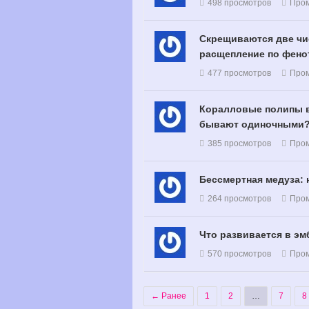
498 просмотров
Про
Скрещиваются две чис
расщепление по фено
477 просмотров
Про
Коралловые полипы в 
бывают одиночными
385 просмотров
Про
Бессмертная медуза: 
264 просмотров
Про
Что развивается в э
570 просмотров
Про
← Ранее
1
2
…
7
8