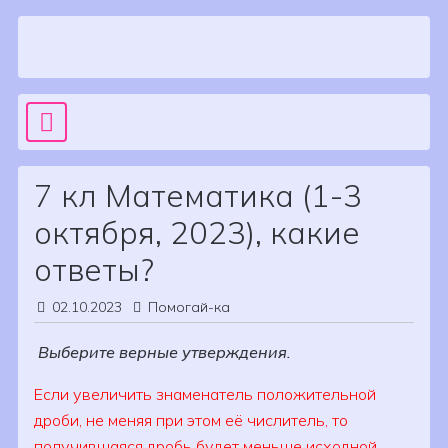
Skip to content
Sea
Main Navigation
7 кл Математика (1-3
октября, 2023), какие
ответы?
02.10.2023
Помогай-ка
Выберите верные утверждения.
Если увеличить знаменатель положительной
дроби, не меняя при этом её числитель, то
получившаяся дробь будет меньше исходной.