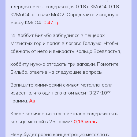
твёрдая смесь, содержащая 0.18 г KMnO4, 0.18
K2MnO4, а также MnO2. Определите исходную
массу KMnO4.
0,47 гр.
4. Хоббит Бильбо заблудился в пещерах
Мглистых гор и попал в логово Голлума. Чтобы
сбежать от него и выкрасть Кольцо Всевластья,
хоббиту нужно отгадать три загадки. Помогите
Бильбо, ответив на следующие вопросы.
Запишите химический символ металла, если
известно, что один его атом весит 3.27⋅10²²
грамма.
Аu
Какое количество этого металла содержится в
кольце массой в 25 грамм?
0,13 моль
Чему будет равна концентрация металла в