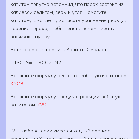
капитан попутно вспомнил, что порох состоит из
калиевой селитры, серы и угля. Помогите
капитану Смоллетту записать уравнение реакции
горения пороха, чтобы понять, зачем пираты
заряжают пушку.
Вот что смог вспомнить Капитан Смоллетт:
…+3C+S=…+3CO2+N2…
Запишите формулу реагента, забытую капитаном.
KNO3
Запишите формулу продукта реакции, забытую
капитаном.
K2S
2. В лаборатории имеется водный раствор
соединения X, предназначенный для дезинфекции