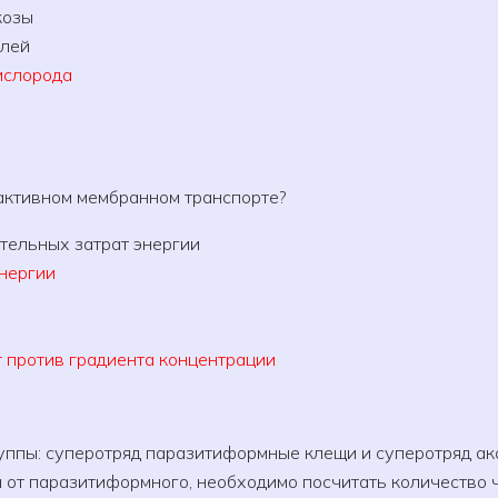
козы
олей
ислорода
активном мембранном транспорте?
тельных затрат энергии
энергии
 против градиента концентрации
уппы: суперотряд паразитиформные клещи и суперотряд а
от паразитиформного, необходимо посчитать количество ч