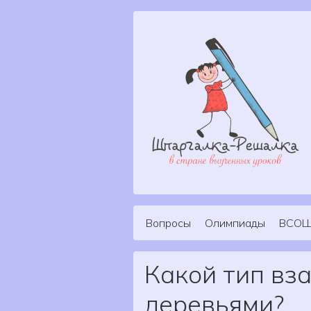
Skip to content
Вопросы
Олимпиады
ВСО
Main Navigation
Какой тип вз
деревьями?