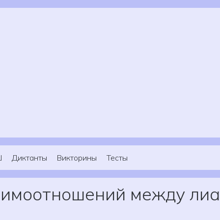
Ш
Диктанты
Викторины
Тесты
аимоотношений между лиа