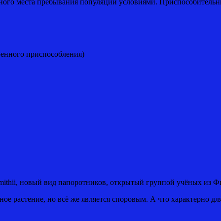
ного места пребывания популяции условиями. Приспособительн
ренного приспособления)
smithii, новый вид папоротников, открытый группой учёных из
е растение, но всё же является споровым. А что характерно д