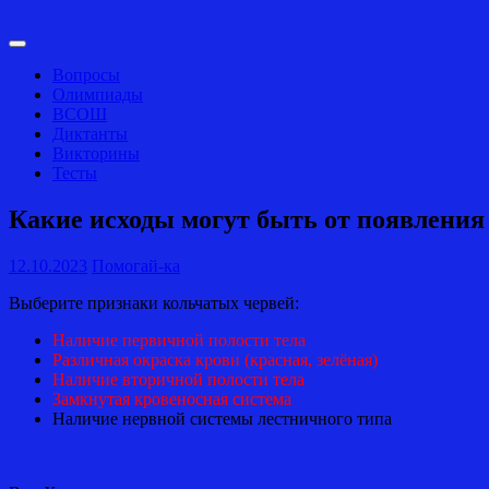
Skip
to
Search
Main
content
Navigation
Вопросы
Олимпиады
ВСОШ
Диктанты
Викторины
Тесты
Search
Какие исходы могут быть от появления
12.10.2023
Помогай-ка
Выберите признаки кольчатых червей:
Наличие первичной полости тела
Различная окраска крови (красная, зелёная)
Наличие вторичной полости тела
Замкнутая кровеносная система
Наличие нервной системы лестничного типа