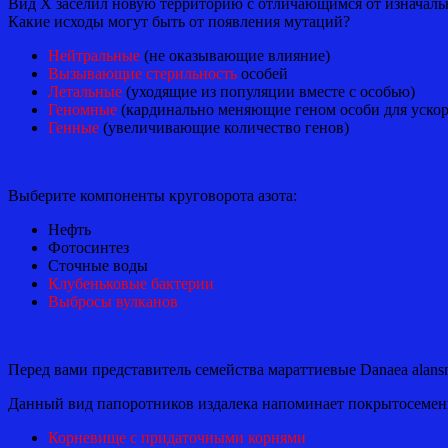
Вид X заселил новую территорию с отличающимся от изначаль
Какие исходы могут быть от появления мутаций?
Нейтральные
(не оказывающие влияние)
Вызывающие стерильность
особей
Летальные
(уходящие из популяции вместе с особью)
Геномные
(кардинально меняющие геном особи для уско
Генные
(увеличивающие количество генов)
Выберите компоненты круговорота азота:
Нефть
Фотосинтез
Сточные воды
Клубеньковые бактерии
Выбросы вулканов
Перед вами представитель семейства мараттиевые Danaea alan
Данный вид папоротников издалека напоминает покрытосеменно
Корневище с придаточными корнями